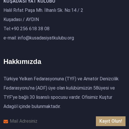
KUŞADASI YAT KULÜBÜ
Halil Rıfat Paşa Mh. İlhanlı Sk. No:14 / 2
Kuşadası / AYDIN
Tel:+90 256 618 38 08
e-mail: info@kusadasiyatkulubu.org
Hakkımızda
Türkiye Yelken Fedarasyonuna (TYF) ve Amatör Denizcilik
Fedarasyonu'na (ADF) üye olan kulübümüzün 58üyesi ve
TYF'ye bağlı 30 lisanslı spocusu vardır. Ofisimiz Kuştur
Adagöl içinde bulunmaktadır.
Kayıt Olun!