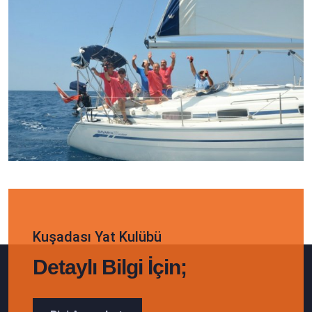
Kuşadası Yat Kulübü
Detaylı Bilgi İçin;